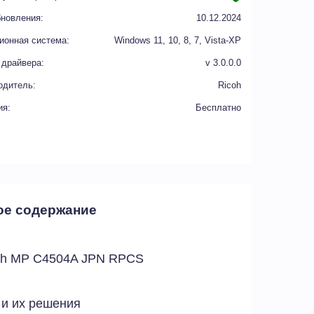
бновления:
10.12.2024
ионная система:
Windows 11, 10, 8, 7, Vista-XP
 драйвера:
v 3.0.0.0
одитель:
Ricoh
ия:
Бесплатно
ое содержание
coh MP C4504A JPN RPCS
 и их решения