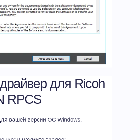
 драйвер для Ricoh
N RPCS
для вашей версии ОС Windows.
ение” и нажмите “Далее”.