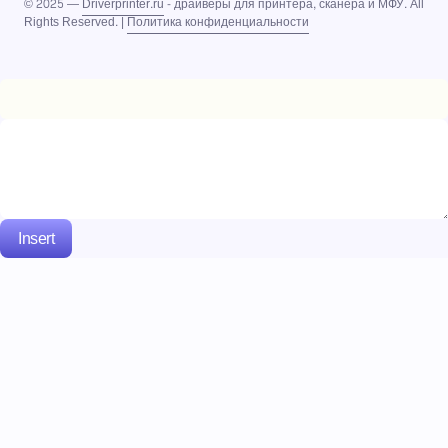
© 2025 —
Driverprinter.ru
- драйверы для принтера, сканера и МФУ. All
Rights Reserved. |
Политика конфиденциальности
Insert