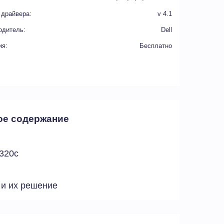
 драйвера:
v 4.1
одитель:
Dell
ия:
Бесплатно
ое содержание
1320c
 и их решение